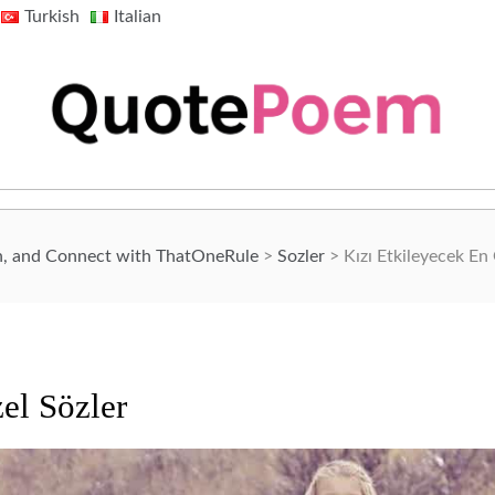
Turkish
Italian
QuotePoem.com
n, and Connect with ThatOneRule
>
Sozler
>
Kızı Etkileyecek En
el Sözler