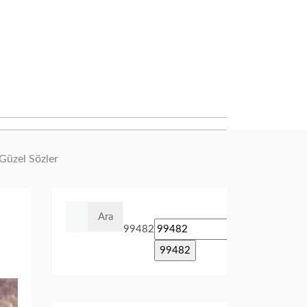
 Güzel Sözler
Arama:
99482