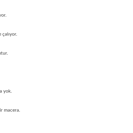
yor.
 çalıyor.
tur.
a yok.
ir macera.