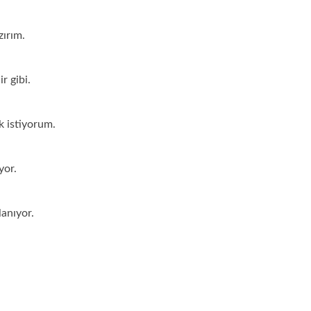
zırım.
r gibi.
k istiyorum.
yor.
anıyor.