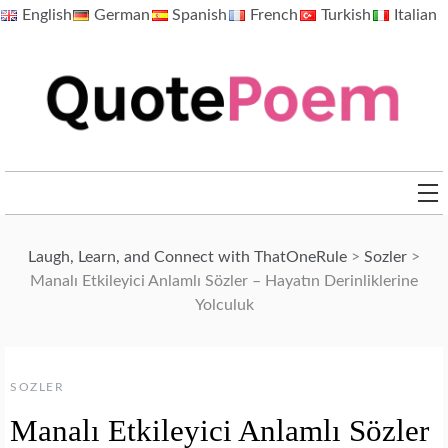
Skip
English
German
Spanish
French
Turkish
Italian
to
content
QuotePoem.com
Laugh, Learn, and Connect with ThatOneRule
>
Sozler
>
Manalı Etkileyici Anlamlı Sözler – Hayatın Derinliklerine
Yolculuk
SOZLER
Manalı Etkileyici Anlamlı Sözler