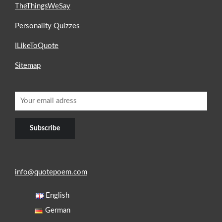
TheThingsWeSay
Personality Quizzes
ILikeToQuote
Sitemap
info@quotepoem.com
English
German