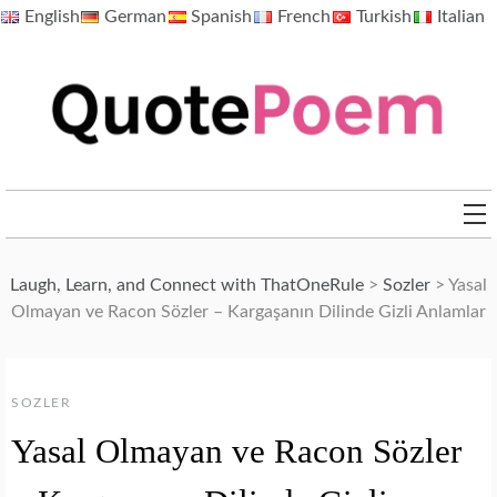
Skip
English
German
Spanish
French
Turkish
Italian
to
content
QuotePoem.com
Laugh, Learn, and Connect with ThatOneRule
>
Sozler
>
Yasal
Olmayan ve Racon Sözler – Kargaşanın Dilinde Gizli Anlamlar
SOZLER
Yasal Olmayan ve Racon Sözler