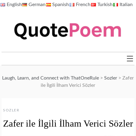
Skip
English
German
Spanish
French
Turkish
Italian
to
content
QuotePoem.com
Laugh, Learn, and Connect with ThatOneRule
>
Sozler
>
Zafer
ile İlgili İlham Verici Sözler
SOZLER
Zafer ile İlgili İlham Verici Sözler