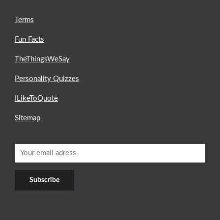
Terms
Fun Facts
TheThingsWeSay
Personality Quizzes
ILikeToQuote
Sitemap