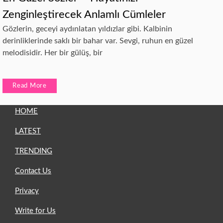
Zenginleştirecek Anlamlı Cümleler
Gözlerin, geceyi aydınlatan yıldızlar gibi. Kalbinin
derinliklerinde saklı bir bahar var. Sevgi, ruhun en güzel
melodisidir. Her bir gülüş, bir
Read More
HOME
LATEST
TRENDING
Contact Us
Privacy
Write for Us