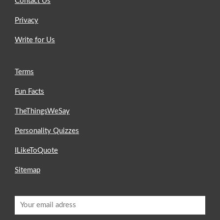
Contact Us
Privacy
Write for Us
Terms
Fun Facts
TheThingsWeSay
Personality Quizzes
ILikeToQuote
Sitemap