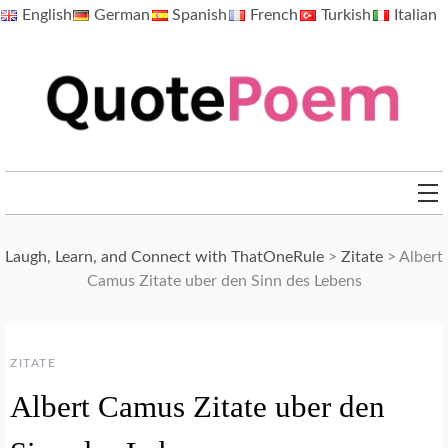
Skip
English
German
Spanish
French
Turkish
Italian
to
content
QuotePoem.com
Laugh, Learn, and Connect with ThatOneRule
>
Zitate
>
Albert
Camus Zitate uber den Sinn des Lebens
ZITATE
Albert Camus Zitate uber den