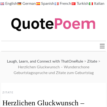
Skip
English
German
Spanish
French
Turkish
Italian
to
content
QuotePoem.com
Laugh, Learn, and Connect with ThatOneRule
>
Zitate
>
Herzlichen Gluckwunsch – Wunderschone
Geburtstagsspruche und Zitate zum Geburtstag
ZITATE
Herzlichen Gluckwunsch –