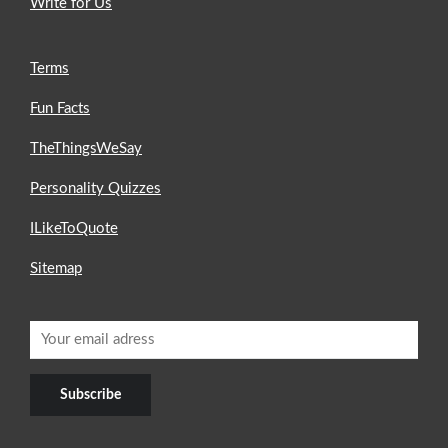
Write for Us
Terms
Fun Facts
TheThingsWeSay
Personality Quizzes
ILikeToQuote
Sitemap