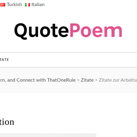
Turkish
Italian
QuotePoem.com
TATE
arn, and Connect with ThatOneRule
>
Zitate
>
Zitate zur Arbeit
tion