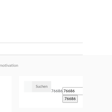
smotivation
Suchen
nach:
76686