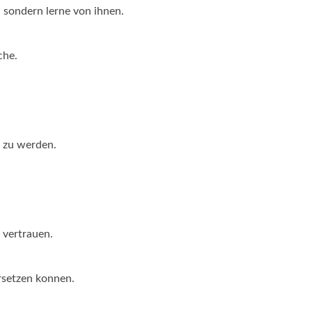
, sondern lerne von ihnen.
che.
r zu werden.
 vertrauen.
rsetzen konnen.