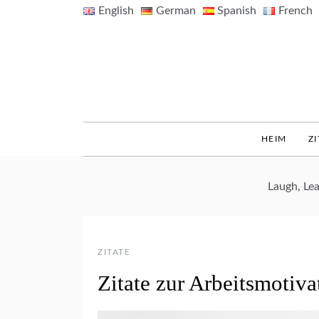
Skip
English
German
Spanish
French
to
content
HEIM
ZI
Laugh, Le
ZITATE
Zitate zur Arbeitsmotiva