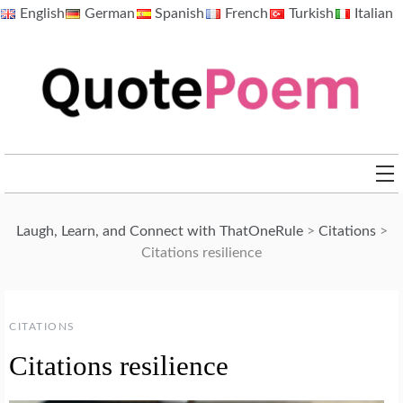
Skip
English
German
Spanish
French
Turkish
Italian
to
content
QuotePoem.com
Laugh, Learn, and Connect with ThatOneRule
>
Citations
>
Citations resilience
CITATIONS
Citations resilience