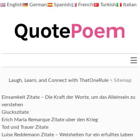
Skip
English
German
Spanish
French
Turkish
Italian
to
content
QuotePoem.com
Laugh, Learn, and Connect with ThatOneRule
>
Sitemap
Einsamkeit Zitate – Die Kraft der Worte, um das Alleinsein zu
verstehen
Gluckszitate
Erich Maria Remarque Zitate uber den Krieg
Tod und Trauer Zitate
Luise Reddemann Zitate – Weisheiten fur ein erfulltes Leben